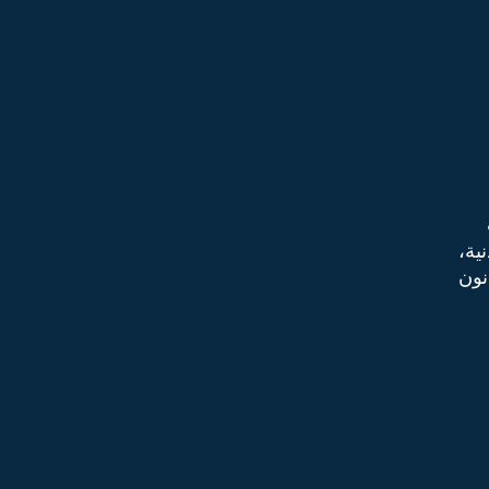
ية،
نون