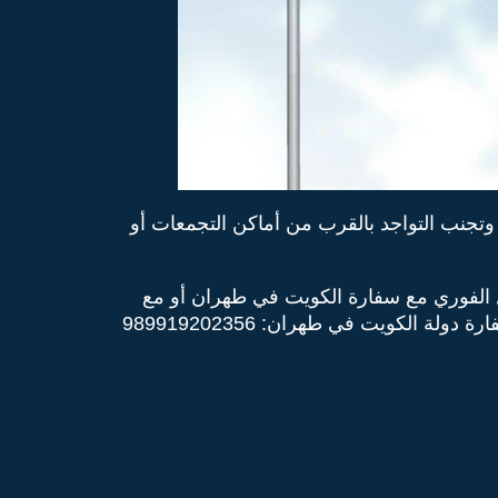
وتجنب التواجد بالقرب من أماكن التجمعات أو
ل الفوري مع سفارة الكويت في طهران أو مع
الجهات المختصة في وزارة الخارجية في حال حدوث أي طارئ وذلك عبر أرقام الطوارئ التالية: رقم طوارئ سفارة دولة الكويت في طهران: 989919202356