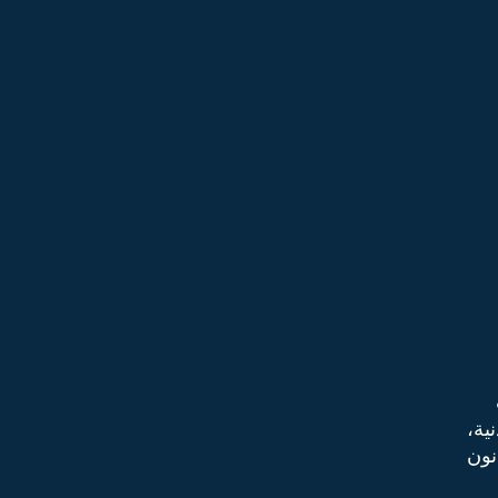
ية،
نون