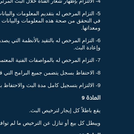
4- الالتزام بإظهار شعار القناة خلال البث المرئي وذكر اسم المحطة والتردد المستخدم خلال ساعات البث المسموع.
5- التزام المرخص له بتقديم المعلومات والبيا
في التحقق من صحة هذه المعلومات والبيانات و
ومعداتها.
6- التزام المرخص له بالتقيد بالأنظمة التي يص
وإعادة البث.
7- التزام المرخص له بالمواصفات الفنية المعتمدة من الوزارة لأجهزة البث وإعادة البث.
8- الاحتفاظ بسجل يتضمن جميع البرامج التي قام المرخص له ببثها خلال اثني عشر شهراً متتالية متضمناً التاريخ والتوقيت الذي تم بث تلك البرامج فيه.
9- الالتزام بتسجيل كامل مدة البث والاحتفاظ به لمدة ثلاثة أشهر من تاريخ البث والسماح للموظف المختص بالوزارة الاطلاع على التسجيلات.
المادة 9
يقع باطلاً كل إيجار لترخيص البث.
ويبطل كل بيع أو تنازل عن الترخيص ما لم توافق