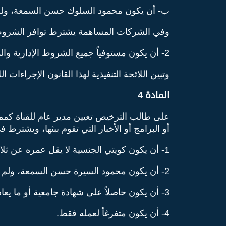
ب- أن يكون محمود السلوك حسن السمعة، ولم يصد
وفي الشركات المساهمة يشترط توافر الشروط 
2- أن يكون مستوفياً جميع الشروط الإدارية والمالية والفنية الواردة في النموذج المرفق بالترخيص مع كافة المستندات المؤيدة.
وتبين اللائحة التنفيذية لهذا القانون الإجراءات 
المادة 4
على طالب الترخيص تعيين مدير عام للقناة كممثل 
أو البرامج أو الأخبار التي تقوم ببثها، ويشترط ف
1- أن يكون كويتي الجنسية لا يقل عمره عن ثلاثين سنة وكامل الأهلية.
2- أن يكون محمود السيرة حسن السمعة، ولم يصدر ضده حكم نهائي في جناية أو جنحة من الجنح المخلة بالشرف أو الأمانة ما لم يكن قد رد إليه اعتباره.
3- أن يكون حاصلاً على شهادة جامعية أو ما يعادلها ولديه خبرة في مجال الإعلام لا تقل عن خمس سنوات.
4- أن يكون متفرغاً لعمله فقط.