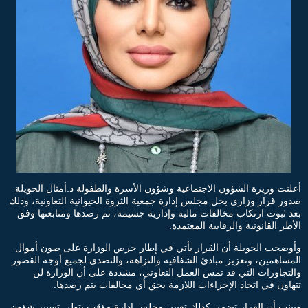
أعلنت وزيرة الشؤون الاجتماعية وشؤون الأسرة والطفولة د.أمثال الحويلة
صدور قرار وزاري بحل مجلس إدارة جمعية الثروة الحيوانية التعاونية، وذلك
بعد ثبوت ارتكاب مخالفات مالية وإدارية جسيمة، تم رصدها ومتابعتها وفق
الأطر القانونية والرقابية المعتمدة.
وأوضحت الحويلة أن القرار يأتي في إطار حرص الوزارة على صون أموال
المساهمين، وتعزيز مبادئ الشفافية والنزاهة، والتصدي لجميع أوجه القصور
والتجاوزات التي قد تمس العمل التعاوني، مشددة على أن الوزارة لن
تتهاون في اتخاذ الإجراءات اللازمة بحق أي مخالفات يتم رصدها.
وبينت أن القرار تضمن كذلك تعيين مجلس إدارة مؤقت يتولى تسيير شؤون