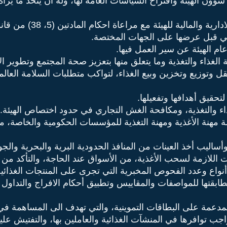
ون الهيئة واقتراح السياسات العامة لها، وله أن يتخذ ما يراه 
 الغذاء والتغذية وما يتعلق منها بتعزيز صحة المجتمع وتطوير ا
قل وتوزيع وتخزين وبيع الغذاء، لتواكب متطلبات السلامة العالم
 مهنة الأغذية ومهنة التغذية للمؤسسات الحكومية والخاصة، 
أساليب أخذ العينات من المنافذ الحدودية البرية والبحرية والج
 اللازمة لسحب الأغذية، من الأسواق عند الحاجة، والتأكد من
 أنواع وعدد الفحوص المخبرية التي تجرى على المنتجات الغذائية
قتها للمواصفات والمقاييس وتطبيق أحكام الافراج والتداول و
واجب توافرها في المنشآت الغذائية والعاملين بها، والتفتيش ع