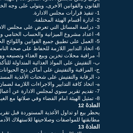
القانون والقوانين الأخرى، ويتولى على وجه ال
1- تنفيذ قرارات مجلس الادارة.
2- ادارة أقسام الهيئة المختلفة.
3- دراسة المسائل التي تعرض على مجلس الادارة.
4- اعداد مشروع الميزانية والحساب الختامي وعرضها على مجلس الإدارة.
5- العمل على تطبيق جميع القوانين واللوائح الخاصة بمجال الغذاء والتغذية.
6- اتخاذ التدابير اللازمة للحفاظ على صحة الناس وسلامتهم، في حدود اختصاص الهيئة والعناية بالأمور التالية:
أ- مراقبة محلات تخزين وبيع الغذاء وتصنيعه 
ب- التفتيش على المواذ الغذائية المتداولة للتأكد
ج- المراقبة والتفتيش على أماكن ذبح الحيوانا
د- الرقابة والتفتيش على شحنات الأغذية المستور
ه- اتخاذ كافة التدابير والاجراءات اللازمة لضما
7- تقديم تقرير سنوي لمجلس الادارة عن أعمال الهيئة.
8- تمثيل الهيئة امام القضاء وفي صلاتها مع الغير.
المادة 12
يحظر بيع او تداول الأغذية المستوردة قبل تقري
مطابقتها للمواصفات وصلاحيتها للاستهلاك الآد
المادة 13