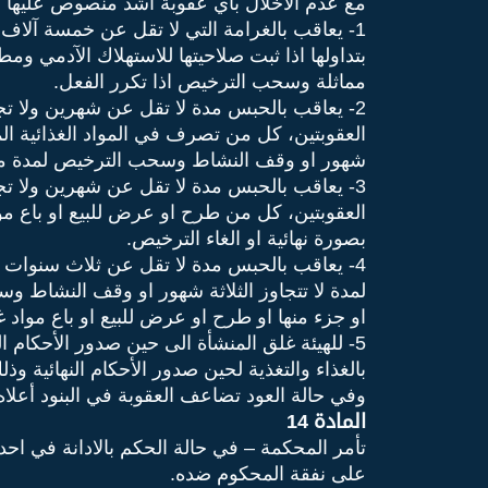
مع عدم الاخلال بأي عقوبة أشد منصوص عليها ف
1- يعاقب بالغرامة التي لا تقل عن خمسة آلاف 
بتداولها اذا ثبت صلاحيتها للاستهلاك الآدمي وم
مماثلة وسحب الترخيص اذا تكرر الفعل.
2- يعاقب بالحبس مدة لا تقل عن شهرين ولا تج
العقوبتين، كل من تصرف في المواد الغذائية المت
شهور او وقف النشاط وسحب الترخيص لمدة مماثل
3- يعاقب بالحبس مدة لا تقل عن شهرين ولا تج
العقوبتين، كل من طرح او عرض للبيع او باع موا
بصورة نهائية او الغاء الترخيص.
4- يعاقب بالحبس مدة لا تقل عن ثلاث سنوات و
لمدة لا تتجاوز الثلاثة شهور او وقف النشاط وس
او جزء منها او طرح او عرض للبيع او باع مواد غ
5- للهيئة غلق المنشأة الى حين صدور الأحكام 
بالغذاء والتغذية لحين صدور الأحكام النهائية وذ
وفي حالة العود تضاعف العقوبة في البنود أعلاه
المادة 14
تأمر المحكمة – في حالة الحكم بالادانة في اح
على نفقة المحكوم ضده.