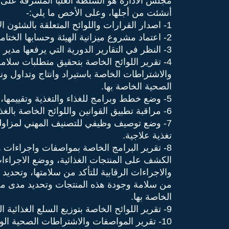
مجلس الادارة هو السلطة العليا المشرفة على شؤ
أنشئت من أجلها، وعلى الأخص ما يلي:-
1- اصدار القرارات واللوائح المتعلقة بالشئون الادارية والمالية للهيئة مع مراعاة احكام المادتين (5، 38) من قانون الخدمة المدنية.
2- اعتماد مشروع ميزانية الهيئة وحسابها الختامي قبل عرضها على الجهات المختصة.
3- النظر في التقارير الدورية التي يرفعها مدير عام الهيئة عن سير العمل فيها.
4- تقرير اللوائح الخاصة بتحقيق متطلبات سلامة
والاشتراطات الخاصة باستيراد وانتاج وتداول ون
الصحية الخاصة بها.
5- وضع خطط وبرامج للغذاء والتغذية وتقييمها، لتحقيق أهدافها وتفعيلها.
6- مراقبة تطبيق القوانين واللوائح الخاصة بالغذاء والتغذية، ومكافحة الغش التجاري في حدود اختصاص الهيئة.
7- وضع توصيف وظيفي للتصنيف المهني لمزاولة
تغذية علاجية.
8- تقرير البرامج الخاصة بمواصفات واجراءات و
الكشف على المنتجات الغذائية، ووضع الاجراءات
والاجراءات الرقابية للتأكد من سلامتها، وتحديد
من سلامة وجودة هذه المنتجات وتحديد مدى مطاب
الخاصة بها.
9- تقرير اللوائح الخاصة بتوزيع السلع الغذائية المدعمة على البطاقات التموينية، والتي تهدف الى المساهمة في الحد من زيادة الأمراض المتعلقة بالتغذية.
10- تقرير المواصفات والاشتراطات الصحية ال