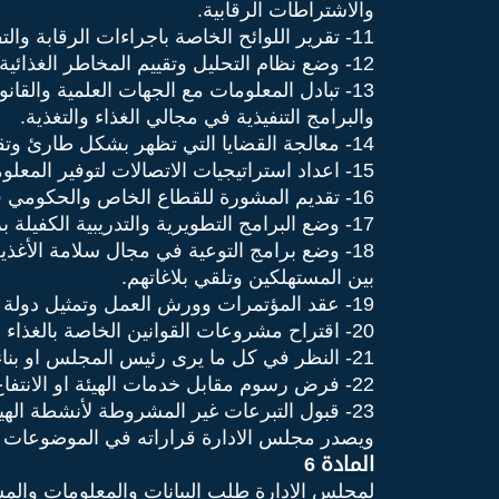
والاشتراطات الرقابية.
11- تقرير اللوائح الخاصة باجراءات الرقابة والتفتيش على أماكن ذبح الحيوانات والطيور وتنظيم شئون المسالخ ومحلات الجزارة وبيع اللحوم.
12- وضع نظام التحليل وتقييم المخاطر الغذائية وادارتها.
13- تبادل المعلومات مع الجهات العلمية والقا
والبرامج التنفيذية في مجالي الغذاء والتغذية.
14- معالجة القضايا التي تظهر بشكل طارئ وتقتضي ايجاد الحلول الفورية في مجالي الغذاء والتغذية.
15- اعداد استراتيجيات الاتصالات لتوفير المعلومات عن سلامة الأغذية للمستهلكين والمصنعين.
16- تقديم المشورة للقطاع الخاص والحكومي في شأن ضبط ومراقبة الأغذية المستوردة والمتداولة محليا وذلك لحماية وتعزيز الصحة العامة.
17- وضع البرامج التطويرية والتدريبية الكفيلة برفع كفاءة العاملين بالهيئة وفي المنشآت الغذائية لتأهيلهم في انتاج أغذية صحية وسليمة.
18- وضع برامج التوعية في مجال سلامة الأغذ
بين المستهلكين وتلقي بلاغاتهم.
19- عقد المؤتمرات وورش العمل وتمثيل دولة الكويت في اللجان والمؤتمرات المحلية والخليجية والعربية والعالمية ذات العلاقة بأعمال ومهام الهيئة.
20- اقتراح مشروعات القوانين الخاصة بالغذاء والتغذية.
21- النظر في كل ما يرى رئيس المجلس او بناء على طلب ثلث أعضاء المجلس على الأقل عرضه من مسائل تتعلق بنشاط الهيئة او تدخل في اختصاصاتها.
22- فرض رسوم مقابل خدمات الهيئة او الانتفاع بمرافقها او تعديل تلك الرسوم او الغائها.
23- قبول التبرعات غير المشروطة لأنشطة الهيئة.
ويصدر مجلس الادارة قراراته في الموضوعات ال
المادة 6
لمجلس الادارة طلب البيانات والمعلومات والمس