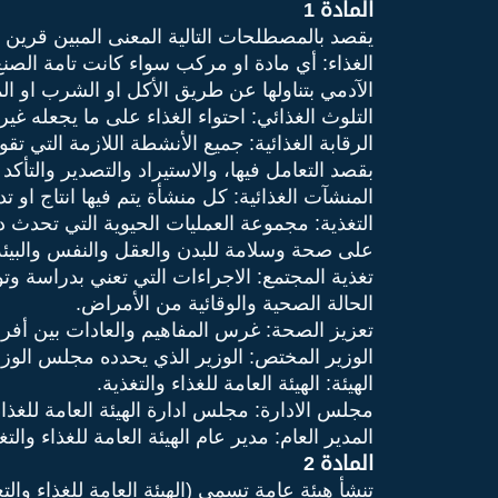
المادة 1
يقصد بالمصطلحات التالية المعنى المبين قرين ك
الغذاء: أي مادة او مركب سواء كانت تامة الصنع
الآدمي بتناولها عن طريق الأكل او الشرب او ال
التلوث الغذائي: احتواء الغذاء على ما يجعله غير
الرقابة الغذائية: جميع الأنشطة اللازمة التي تقو
بقصد التعامل فيها، والاستيراد والتصدير والت
المنشآت الغذائية: كل منشأة يتم فيها انتاج او تدا
التغذية: مجموعة العمليات الحيوية التي تحدث د
على صحة وسلامة للبدن والعقل والنفس والبيئة
تغذية المجتمع: الاجراءات التي تعني بدراسة وت
الحالة الصحية والوقائية من الأمراض.
تعزيز الصحة: غرس المفاهيم والعادات بين أفر
الوزير المختص: الوزير الذي يحدده مجلس الوزر
الهيئة: الهيئة العامة للغذاء والتغذية.
مجلس الادارة: مجلس ادارة الهيئة العامة للغذاء 
المدير العام: مدير عام الهيئة العامة للغذاء والتغ
المادة 2
تنشأ هيئة عامة تسمى (الهيئة العامة للغذاء وا