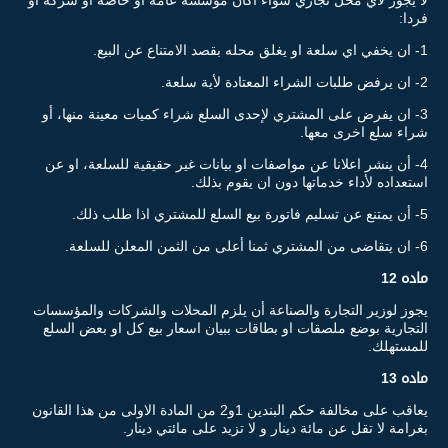
فردا:
1- ان يخفي اي سلعة او يغلق محله بقصد الامتناع عن البيع.
2- ان يرفض طلبات الشراء المعتادة لأية سلعة.
3- ان يفرض على المشتري لإحدى السلع شراء كميات معينة منها، أو
شراء سلع اخرى معها.
4- أن ينشر اعلانا عن مواصفات او بيانات غير حقيقية للسلعة، او عن
استعداده لأداء خدماتها دون ان يقوم بذلك.
5- أن يمتنع عن تسليم فاتورة بيع السلع للمشتري اذا طلب ذلك.
6- ان يتقاضى من المشتري ثمنا أعلى من الثمن المعلن للسلعة.
ماده
12
يجوز لوزير التجارة والصناعة أن يلزم المحلات والشركات والمؤسسات
التجارية بوضع ملصقات او بطاقات ببيان اسعار بيع كل او بعض السلع
للمستهلك.
ماده 13
يعاقب على مخالفة حكم البندين 1و2 من المادة الاولى من هذا القانون
بغرامة لا تقل عن مائة دينار و لا تزيد على مائتي دينار.