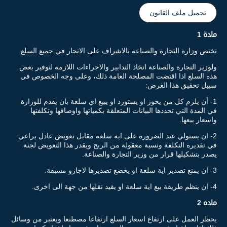
تحميل ملف القانون
مادة 1
تختص وزارة التجارة والصناعة بالاشراف على الاتجار في جميع السلع.
ولوزير التجارة والصناعة اتخاذ التدابير والاجراءات اللازمة لتوفير بعض
هذه السلع اذا اقتضت المصلحة العامة ذلك، وعلى وجه الخصوص في
سبيل تحقيق هذا الغرض:
1- أن يلزم كل من يحوز او يستورد او يبيع اي سلعة بان يقدم للوزارة
في المدة التي تحددها البيانات المتعلقة بكمياتها واوصافها وتكلفتها
واسعار بيعها.
2- ان يستولي عند الضرورة على اية سلعة مقابل تعويض عادل يراعي
في تقديره التكلفة ونسبة معقولة من الربح ويقدر هذا التعويض لجنة
يصدر بتشكيلها قرار من وزير التجارة والصناعة.
3- ان يمنع تصدير اية سلعة او يخضع تصديرها لاجازو مسبقة.
4- ان ينظم طريقة بيع اية سلعة او يقيد نقلها من جهة الى اخرى.
ماده 2
يحظر العمل على ارتفاع اسعار السلع ارتفاعا مصطنعا ويعتبر من وسائل