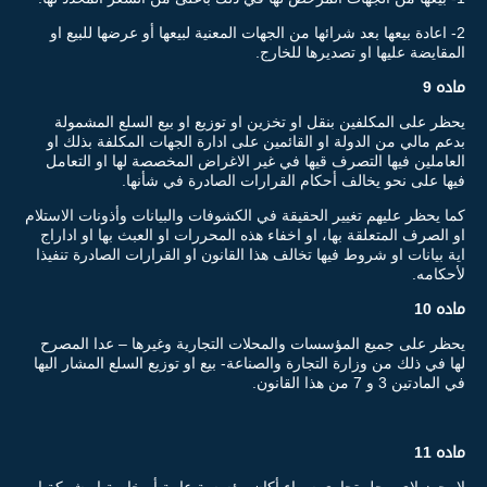
2- اعادة بيعها بعد شرائها من الجهات المعنية لبيعها أو عرضها للبيع او
المقايضة عليها او تصديرها للخارج.
ماده 9
يحظر على المكلفين بنقل او تخزين او توزيع او بيع السلع المشمولة
بدعم مالي من الدولة او القائمين على ادارة الجهات المكلفة بذلك او
العاملين فيها التصرف قيها في غير الاغراض المخصصة لها او التعامل
فيها على نحو يخالف أحكام القرارات الصادرة في شأنها.
كما يحظر عليهم تغيير الحقيقة في الكشوفات والبيانات وأذونات الاستلام
او الصرف المتعلقة بها، او اخفاء هذه المحررات او العبث بها او اداراج
اية بيانات او شروط فيها تخالف هذا القانون او القرارات الصادرة تنفيذا
لأحكامه.
ماده 10
يحظر على جميع المؤسسات والمحلات التجارية وغيرها – عدا المصرح
لها في ذلك من وزارة التجارة والصناعة- بيع او توزيع السلع المشار اليها
في المادتين 3 و 7 من هذا القانون.
ماده 11
لا يجوز لاي محل تجاري سواء أكان مؤسسة عامة أو خاصة او شركة او