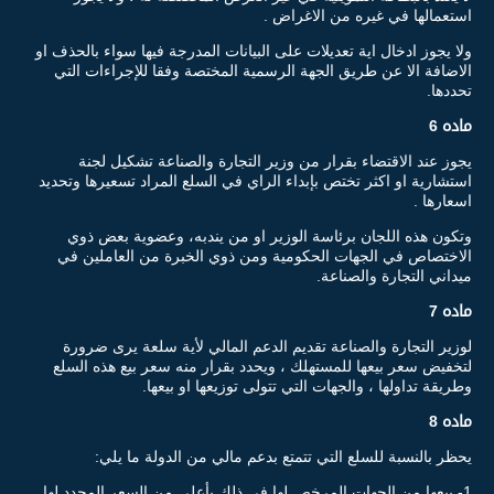
استعمالها في غيره من الاغراض .
ولا يجوز ادخال اية تعديلات على البيانات المدرجة فيها سواء بالحذف او
الاضافة الا عن طريق الجهة الرسمية المختصة وفقا للإجراءات التي
تحددها.
ماده 6
يجوز عند الاقتضاء بقرار من وزير التجارة والصناعة تشكيل لجنة
استشارية او اكثر تختص بإبداء الراي في السلع المراد تسعيرها وتحديد
اسعارها .
وتكون هذه اللجان برئاسة الوزير او من يندبه، وعضوية بعض ذوي
الاختصاص في الجهات الحكومية ومن ذوي الخبرة من العاملين في
ميداني التجارة والصناعة.
ماده 7
لوزير التجارة والصناعة تقديم الدعم المالي لأية سلعة يرى ضرورة
لتخفيض سعر بيعها للمستهلك ، ويحدد بقرار منه سعر بيع هذه السلع
وطريقة تداولها ، والجهات التي تتولى توزيعها او بيعها.
ماده 8
يحظر بالنسبة للسلع التي تتمتع بدعم مالي من الدولة ما يلي:
1- بيعها من الجهات المرخص لها في ذلك بأعلى من السعر المحدد لها.