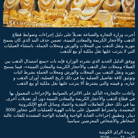
أجرت وزارة التجارة والصناعة تعديلاً على دليل إجراءات وضوابط قطاع
الذهب والأحجار الكريمة والمعادن الثمينة، تضمن حذف البند الذي كان يسمح
بتوريد ونقل الذهب بين المحلات والورش ومحلات الجملة، باستثناء العمليات
التي لا يترتب عليها نقل ملكية أو بيع للذهب.
ووفق الدليل الجديد الذي نشرته الوزارة فإنه بات «يمنع استبدال الذهب بين
العملاء ومحلات تجار الذهب والأحجار الكريمة والمعادن الثمينة»، فيما يسمح
بتوريد ونقل الذهب بين المحلات والورش ومحلات الجملة بشرط اثبات
وتوثيق كافة تفاصيل العملية بما في ذلك تاريخ العملية، أوزان الذهب و
عياره، و قيمته والتي يشترط ألا يترتب عليها نقل ملكية أو بيع الذهب.
وأعادت «التجارة» التأكيد على الالتزام بالضوابط والإجراءات المعمول بها
في قطاع الذهب والأحجار الكريمة والمعادن الثمينة دون أي تعديلات أخرى،
بما في ذلك حظر التعاملات النقدية واعتماد وسائل الدفع الإلكترونية
المعتمدة، واشتراط الحصول على بيانات الهوية للعمليات التي تتجاوز 3000
دينار، وتطبيق إجراءات العناية الواجبة والعناية الواجبة المشددة للفئات عالية
المخاطر والأشخاص المعرضين سياسياً.
جريدة الراي الكويتية
الأحد 21 يونيو 2026