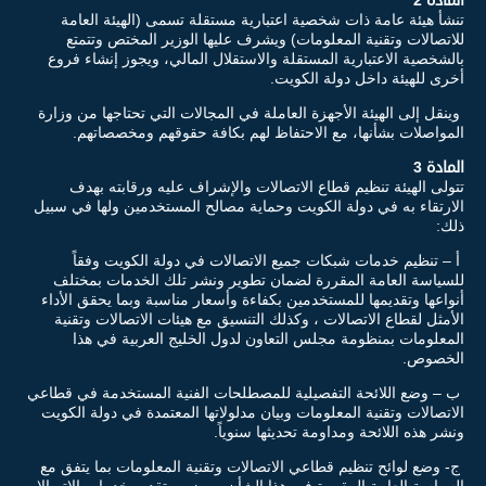
تنشأ هيئة عامة ذات شخصية اعتبارية مستقلة تسمى (الهيئة العامة
للاتصالات وتقنية المعلومات) ويشرف عليها الوزير المختص وتتمتع
بالشخصية الاعتبارية المستقلة والاستقلال المالي، ويجوز إنشاء فروع
أخرى للهيئة داخل دولة الكويت.
وينقل إلى الهيئة الأجهزة العاملة في المجالات التي تحتاجها من وزارة
المواصلات بشأنها، مع الاحتفاظ لهم بكافة حقوقهم ومخصصاتهم.
المادة 3
تتولى الهيئة تنظيم قطاع الاتصالات والإشراف عليه ورقابته بهدف
الارتقاء به في دولة الكويت وحماية مصالح المستخدمين ولها في سبيل
ذلك:
أ – تنظيم خدمات شبكات جميع الاتصالات في دولة الكويت وفقاً
للسياسة العامة المقررة لضمان تطوير ونشر تلك الخدمات بمختلف
أنواعها وتقديمها للمستخدمين بكفاءة وأسعار مناسبة وبما يحقق الأداء
الأمثل لقطاع الاتصالات ، وكذلك التنسيق مع هيئات الاتصالات وتقنية
المعلومات بمنظومة مجلس التعاون لدول الخليج العربية في هذا
الخصوص.
ب – وضع اللائحة التفصيلية للمصطلحات الفنية المستخدمة في قطاعي
الاتصالات وتقنية المعلومات وبيان مدلولاتها المعتمدة في دولة الكويت
ونشر هذه اللائحة ومداومة تحديثها سنوياً.
ج- وضع لوائح تنظيم قطاعي الاتصالات وتقنية المعلومات بما يتفق مع
السياسة العامة المقررة في هذا الشأن، ويضمن تقديم خدمات الاتصالات