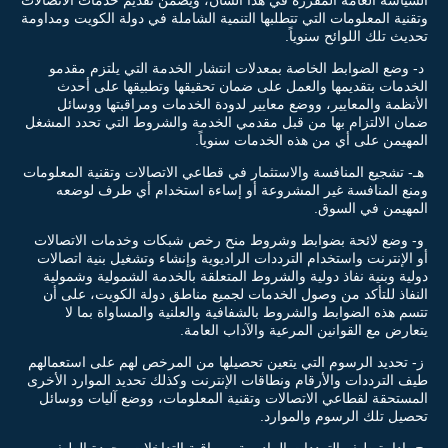
وتقنية المعلومات التي تتطلبها التنمية الشاملة في دولة الكويت ومداومة
تحديث تلك اللوائح سنوياً.
د- وضع الضوابط الخاصة بمعدلات انتشار الخدمة التي يلتزم مقدمو
الخدمات بتقديمها والعمل على ضمان تحقيقها وتطبيقها على أحدث
الأنظمة والمعايير، ووضع معايير لدودة الخدمات ومراقبتها ووسائل
ضمان الالتزام بها من قبل مقدمي الخدمة والشروط التي تحدد المشغل
المهيمن على أي من هذه الخدمات سنوياً.
هـ- تشجيع المنافسة والاستثمار في قطاعي الاتصالات وتقنية المعلومات
ومنع المنافسة غير المشروعة أو إساءة استخدام أي طرف لوضعه
المهيمن في السوق.
و- وضع لائحة بضوابط وشروط منح رخص شبكات وخدمات الاتصالات
أو الإنترنت واستخدام الترددات الراديوية وإنشاء وتشغيل بنية اتصالات
دولية وبنية نفاذ دولية والشروط المتعلقة بالخدمة الشمولية وشمولية
النفاذ للتأكد من وصول الخدمات لجميع مناطق دولة الكويت، على أن
تتسم هذه الضوابط والشروط بالشفافية والعلنية والمساواة بما لا
يتعارض مع القوانين المرعية والآداب العامة.
ز- تحديد الرسوم التي يتعين تحصيلها من المرخص لهم على استعمالهم
طيف الترددات والأرقام ونطاقات الإنترنت وكذلك تحديد الموارد الأخرى
المستحقة لقطاعي الاتصالات وتقنية المعلومات، ووضع آليات ووسائل
تحصيل تلك الرسوم والموارد.
ح- إدارة طيف الترددات الراديوية ومراقبة التداخلات وجودة الطيف