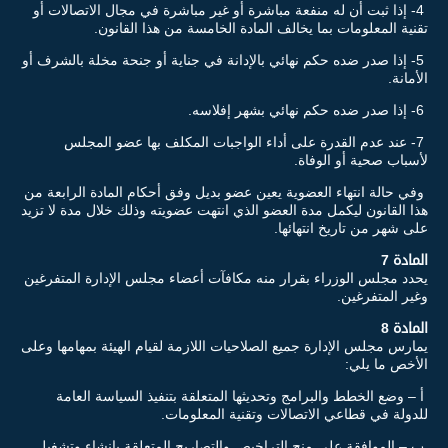
4- إذا ثبت أن له منفعة مباشرة أو غير مباشرة في مجال الاتصالات أو
تقنية المعلومات بما يخالف المادة الخامسة من هذا القانون.
5- إذا صدر ضده حكم نهائي بالإدانة في جناية أو جنحة مخلة بالشرف أو
الأمانة.
6- إذا صدر ضده حكم نهائي بشهر إفلاسه.
7- عند عدم القدرة على أداء الواجبات المكلف بها عضو المجلس
لأسباب صحية أو الوفاة.
وفي حالة انتهاء العضوية يعين عضو بديل وفق أحكام المادة الرابعة من
هذا القانون ليكمل مدة العضو الذي انتهت عضويته وذلك خلال مدة لا تزيد
على شهر من تاريخ انتهائها.
المادة 7
يحدد مجلس الوزراء بقرار منه مكافآت أعضاء مجلس الإدارة المتفرغين
وغير المتفرغين.
المادة 8
يمارس مجلس الإدارة جميع الصلاحيات اللازمة لقيام الهيئة بمهامها وعلى
الأخص ما يلي:
أ – وضع الخطط والبرامج وتحديثها المتعلقة بتنفيذ السياسة العامة
للدولة في قطاعي الاتصالات وتقنية المعلومات.
ب – الموافقة على منح التراخيص والتصاريح المتعلقة بإنشاء وتشغيل