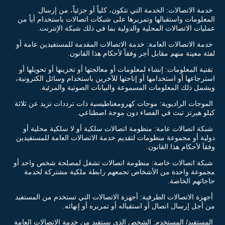
خدمة الاتصالات: الخدمة التي تتكون، كلياً أو جزئياً، من إرسال
المعلومات واستقبالها وتمريرها على شبكات اتصالات باستخدام أياً من
عمليات الاتصالات المحلية والدولية بما في ذلك شبكة الإنترنت.
خدمة الاتصالات العامة: خدمة الاتصالات المقدمة للمستفيدين عامة أو
لفئة معينة منهم مقابل أجر وفقاً لأحكام هذا القانون.
تقنية المعلومات: إنشاء لمعلومات أو معالجتها أو تخزينها أو تحويلها أو
استرجاعها أو استخدامها أو إتاحتها للآخرين باستخدام وسائل الكترونية،
ويشمل ذلك المعلومات المسموعة والبيانات الصوتية والمرئية.
الموجات الراديوية: موجات كهرومغناطيسية ذات ترددات تزيد عن ثلاثة
كيلو هيرتز تبث في الفضاء دون موجة اصطناعي.
شبكة اتصالات عامة: منظومة اتصالات سلكية أو لا سلكية محلية أو
دولية أو مجموعة منظومات لتقديم خدمة الاتصالات العامة للمستفيدين
وفقاَ لأحكام هذا القانون.
شبكة اتصالات خاصة: منظومة اتصالات تشغل لمصلحة شخص واحد أو
مجموعة واحدة من الأشخاص تجمعهم رابطة ملكية مشتركة لخدمة
حاجاتهم الخاصة.
أجهزة الاتصالات الطرفية: أجهزة الاتصالات التي تستخدم من المستفيد
من أجل إرسال اتصال أو استقباله أو تمريره أو إنهائه.
المستفيد/ المستخدم: الشخص الذي يستفيد من خدمة الاتصالات العامة