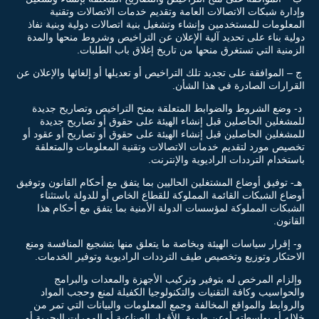
وإدارة شبكات الاتصالات العامة وتقديم خدمات الاتصالات وتقنية
المعلومات للمستخدمين وإنشاء وتشغيل بنية اتصالات دولية وبنية نفاذ
دولية بناء على تحديد آلية الإعلان عن التراخيص وشروط منحها والمدة
الزمنية التي تستغرق منحها من تاريخ إغلاق باب الطلبات.
ج – الموافقة على تجديد تلك التراخيص أو تعديلها أو إلغائها والإعلان عن
القرارات الصادرة في هذا الشأن.
د- وضع الشروط والضوابط المتعلقة بمنح التراخيص وتصاريح جديدة
للمشغلين الحاصلين قبل إنشاء الهيئة على حقوق أو تصاريح جديدة
للمشغلين الحاصلين قبل إنشاء الهيئة على حقوق أو تصاريح أو عقود أو
تخصيص مورد لتقديم خدمات الاتصالات وتقنية المعلومات والمتعلقة
باستخدام الترددات الراديوية والإنترنت.
هـ- توفيق أوضاع المشتغلين الحاليين بما يتفق مع أحكام القانون وتوفيق
أوضاع الشبكات القائمة المملوكة للقطاع الخاص أو للدولة باستثناء
الشبكات المملوكة لمؤسسات الدولة الأمنية بما يتفق مع أحكام هذا
القانون.
و- إقرار سياسات الهيئة وبخاصة ما يتعلق منها بتشجيع المنافسة ومنع
الاحتكار وتوزيع وتخصيص طيف الترددات الراديوية وتوفير الخدمات.
وإلزام المرخص له بتوفير وتركيب الأجهزة والمعدات والبرامج
والحواسيب وكافة التقنيات والتكنولوجيا الكفيلة لمنع وحجب المواد
والروابط والمواقع المخالفة وجمع المعلومات والبيانات التي تمر من
خلاله أو بواسطته أوعن طريق الأقمار الصناعية أو الممرات البحرية أو