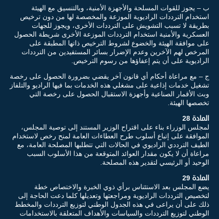
ب – يجوز للقوات المسلحة والأجهزة الأمنية، وبالتنسيق مع الهيئة
استخدام الترددات الراديوية الموزعة والمخصصة لها من دون ترخيص
بطريقة لا تسبب التشويش على الترددات الأخرى، ويجوز للجهات
العسكرية والأمنية استخدام الترددات الموزعة الأخرى شريطة الحصول
على موافقة الهيئة والخضوع لشروط الترخيص ذاتها المطبقة على
المرخص لهم الآخرين وعدم الإضرار بسائر المستفيدين من الترددات
الراديوية على أن يتم إعفاؤها من رسوم الترخيص.
ج – مع مراعاة أحكام أي قانون آخر يقضي بضرورة الحصول على رخصة
تشغيل خدمات إذاعية على مشغلي هذه الخدمات بما فيها الراديو والتلفاز
وبث الأقمار الصناعية وأجهزة الاستقبال الحصول على رخصة التي
تخصصها الهيئة.
المادة 28
لمجلس الوزراء بناء على اقتراح الوزير المستند إلى توصية المجلس،
الموافقة على إتباع أسلوب طرح العطاءات العامة لمنح رخص لاستخدام
الطيف الترددي الراديوي في الحالات التي تتطلبها المصلحة العامة، مع
مراعاة أن لا يكون مقدار العوائد المتوقعة من هذا الأسلوب السبب
الوحيد أو الرئيسي لتقدير هذه المصلحة.
المادة 29
يضع المجلس بعد الاستئناس برأي ذوي الخبرة والاختصاص خطة
لتخصيص الترددات الراديوية ومراجعتها وتعديلها كلما دعت الحاجة إلى
ذلك على أن يراعى في هذه الجدول الوطني لتوزيع الترددات والمخطط
الوطني لتوزيع الترددات والسياسات والأهداف المتعلقة بالاستخدامات