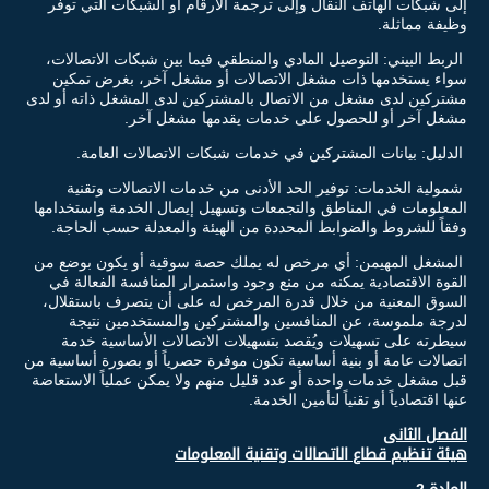
إلى شبكات الهاتف النقال وإلى ترجمة الأرقام أو الشبكات التي توفر
وظيفة مماثلة.
الربط البيني: التوصيل المادي والمنطقي فيما بين شبكات الاتصالات،
سواء يستخدمها ذات مشغل الاتصالات أو مشغل آخر، بغرض تمكين
مشتركين لدى مشغل من الاتصال بالمشتركين لدى المشغل ذاته أو لدى
مشغل آخر أو للحصول على خدمات يقدمها مشغل آخر.
الدليل: بيانات المشتركين في خدمات شبكات الاتصالات العامة.
شمولية الخدمات: توفير الحد الأدنى من خدمات الاتصالات وتقنية
المعلومات في المناطق والتجمعات وتسهيل إيصال الخدمة واستخدامها
وفقاً للشروط والضوابط المحددة من الهيئة والمعدلة حسب الحاجة.
المشغل المهيمن: أي مرخص له يملك حصة سوقية أو يكون بوضع من
القوة الاقتصادية يمكنه من منع وجود واستمرار المنافسة الفعالة في
السوق المعنية من خلال قدرة المرخص له على أن يتصرف باستقلال،
لدرجة ملموسة، عن المنافسين والمشتركين والمستخدمين نتيجة
سيطرته على تسهيلات ويُقصد بتسهيلات الاتصالات الأساسية خدمة
اتصالات عامة أو بنية أساسية تكون موفرة حصرياً أو بصورة أساسية من
قبل مشغل خدمات واحدة أو عدد قليل منهم ولا يمكن عملياً الاستعاضة
عنها اقتصادياً أو تقنياً لتأمين الخدمة.
الفصل الثانى
هيئة تنظيم قطاع الاتصالات وتقنية المعلومات
المادة 2