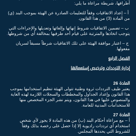
أطرافها، شريطة مراعاة ما يلي:
أ – إعداد الاتفاقيات وفقاً للتعليمات الصادرة عن الهيئة بموجب البند (ي)
من المادة (3) من هذا القانون.
ب – تضمين الاتفاقيات شروط إنهائها وإلغائها وتعديلها والإجراءات التي
يتوجب اتخاذها والمترتبة على قيام أحد طرفيها بمخالفة أي من شروطها.
ج – اعتبار موافقة الهيئة على تلك الاتفاقيات شرطاً مسبقاً لسريان
مفعولها.
الفصل الرابع
إدارة الترددات وترخيص إستعمالها
المادة 26
يعتبر طيف الترددات ثروة وطنية تتولى الهيئة تنظيم استخدامها بموجب
هذا القانون وإعداد الجداول والمخططات والسجلات اللازمة لهذه الغاية
والمنصوص عليها في هذا القانون، ويتم نشر الجزء المخصص منها
للاستخدامات المدنية للعامة.
المادة 27
أ – مع مراعاة أحكام البند (ب) من هذه المادة لا يجوز لأي شخص
استخدام أي ترددات راديوية إلا إذا حصل على رخصة بذلك وفقاً
للشروط التي يحددها المجلس.