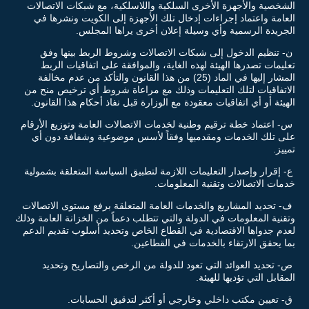
الشخصية والأجهزة الأخرى السلكية واللاسلكية، مع شبكات الاتصالات
العامة واعتماد إجراءات إدخال تلك الأجهزة إلى الكويت ونشرها في
الجريدة الرسمية وأي وسيلة إعلان أخرى يراها المجلس.
ن- تنظيم الدخول إلى شبكات الاتصالات وشروط الربط بينها وفق
تعليمات تصدرها الهيئة لهذه الغاية، والموافقة على اتفاقيات الربط
المشار إليها في الماد (25) من هذا القانون والتأكد من عدم مخالفة
الاتفاقيات لتلك التعليمات وذلك مع مراعاة شروط أي ترخيص منح من
الهيئة أو أي اتفاقيات معقودة مع الوزارة قبل نفاذ أحكام هذا القانون.
س- اعتماد خطة ترقيم وطنية لخدمات الاتصالات العامة وتوزيع الأرقام
على تلك الخدمات ومقدميها وفقاً لأسس موضوعية وشفافة دون أي
تمييز.
ع- إقرار وإصدار التعليمات اللازمة لتطبيق السياسة المتعلقة بشمولية
خدمات الاتصالات وتقنية المعلومات.
ف- تحديد المشاريع والخدمات العامة المتعلقة برفع مستوى الاتصالات
وتقنية المعلومات في الدولة والتي تتطلب دعماً من الخزانة العامة وذلك
لعدم جدواها الاقتصادية في القطاع الخاص وتحديد أسلوب تقديم الدعم
بما يحقق الارتقاء بالخدمات في القطاعين.
ص- تحديد العوائد التي تعود للدولة من الرخص والتصاريح وتحديد
المقابل التي تؤديها للهيئة.
ق- تعيين مكتب داخلي وخارجي أو أكثر لتدقيق الحسابات.