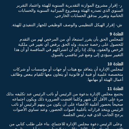
ر- إقرار مشروع الموازنة التقديرية السنوية للهيئة واعتماد التقرير
السنوي الذي تصدره الهيئة ومشروع الميزانية السنوية والحسابات
الختامية وتقرير مدقق الحسابات الخارجي.
ش- إقرار الهيكل التنظيمي والوصف الوظيفي للجهاز التنفيذي للهيئة.
المادة 9
للمجلس الحق بأن يقرر استبعاد أي من المرخص لهم من التقدم
للحصول على رخصة جديدة، وله الحق برفض أي تغيير في ملكية
الرخص والعقود، وذلك إذا رأى أن اشتراكهم في المنافسة أو أن هذا
التغيير سيؤدي إلى وضع غير تنافسي بالسوق.
المادة 10
لمجلس الإدارة أن يتعاقد مع هيئات أو جهات أو مؤسسات أو شركات
متخصصة علمية أو فنية أو قانونية أو يتعاون معها للقيام ببعض وظائف
أعمال الهيئة أو مهامها.
المادة 11
يجتمع مجلس الإدارة بدعوة من الرئيس أو نائب الرئيس عند تكليفه بذلك
مرة على الأقل كل شهر وكلما اقتضت الضرورة ذلك ويكون اجتماعه
صحيحاً بحضور أغلبية الأعضاء على أن يكون من بينهم الرئيس أو نائب
الرئيس ويتخذ قراراته بأغلبية أصوات الحضور، وعند تساوي الأصوات
يرجح الجانب الذي فيه رئيس الجلسة.
وعلى الرئيس دعوة مجلس الإدارة للاجتماع، بناء على طلب كتابي من
ثلاثة من أعضائه على الأقل خلال مدة لا تتجاوز سبعة أيام من تاريخ