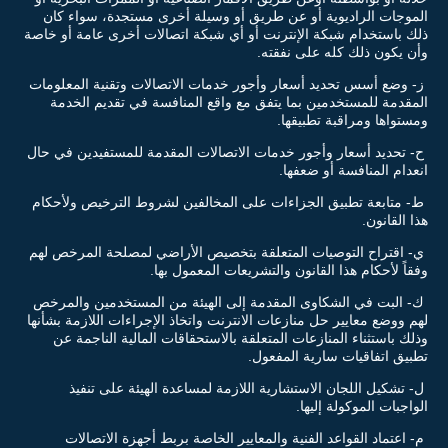
الموجات الراديوية أو عن طريق أو وسيلة أخرى مستجدة، سواء كان
ذلك باستخدام شبكة الإنترنت أو أي شبكة اتصالات أخرى عامة أو خاصة
وأن يكون ذلك كله على نفقته.
ز- وضع أسس تحديد أسعار وأجور خدمات الاتصالات وتقنية المعلومات
المقدمة للمستخدمين بما يتفق مع واقع المنافسة في تقديم الخدمة
ومستواها ومراقبة تطبيقها.
ح- تحديد أسعار وأجور خدمات الاتصالات المقدمة للمستفيدين في حال
انعدام المنافسة أو ضعفها.
ط- متابعة تطبيق الجزاءات على المخالفين لشروط الترخيص ولأحكام
هذا القانون.
ي- اقتراح التوصيات المتعلقة بتخصيص الأراضي لمصلحة المرخص لهم
وفقاً لأحكام هذا القانون والتشريعات المعمول بها.
ك- البت في الشكاوى المقدمة إلى الهيئة من المستخدمين والمرخص
لهم ووضع معايير حل منازعات الانترنت واتخاذ الإجراءات اللازمة بشأنها
وذلك باستثناء المنازعات المتعلقة بالاستحقاقات المالية الناجمة عن
تطبيق اتفاقيات سارية المفعول.
ل- تشكيل اللجان الاستشارية اللازمة لمساعدة الهيئة على تنفيذ
الواجبات الموكولة إليها.
م- اعتماد القواعد الفنية والمعايير الخاصة بربط أجهزة الاتصالات