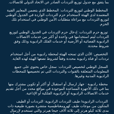
بما يتفق مع جدول توزيع الترددات الصادر عن الاتحاد الدولي للاتصالات.
المخطط الوطني لتوزيع الترددات: المخطط الذي يتضمن المعايير الفنية
المعتمدة لدى الهيئة لاستخدام حزم الترددات الواردة في الجدول الوطني
لتوزيع الترددات مع مراعاة متطلبات الأمن الوطني في استخدام تلك
الحزم.
توزيع حزم الترددات: إدخال حزم الترددات في الجدول الوطني لتوزيع
الترددات ليتم استخدامها في واحدة أو أكثر من خدمات الاتصالات
الراديوية الفضائية أو الأرضية أو خدمات الفلك الراديوية وذلك وفق
شروط محددة.
التخصيص: الأذن الذي تمنحه الهيئة لمحطة راديوية من أجل استخدام
ترددات أو فناة راديوية محددة وفقاً لشروط تضعها الهيئة لهذه الغاية.
السجل الوطني لتخصيص الترددات: سجل خاص يحتوي على جميع
المعلومات المتعلقة بالقنوات والترددات التي تم تخصيصها للمحطات
الراديوية المدنية وغيرها.
محطة راديوية : جهاز ارسال أو استقبال أو أكثر أو تكوين مشترك منها
بما في ذلك الأجهزة المساعدة الموجودة في مواقع محدد من أجل تقديم
خدمات الاتصالات الراديوية أو الراديوية الفلكية أو الإذاعية.
الترددات الراديوية/ طيف الترددات الراديوية: الترددات أو الطيف
المتكون من موجات طيف كهرومغناطيسية منتشرة بصورة طبيعية ذات
مدى ثلاثة كيلو هرتز إلى ثلاثة آلاف جيجا هيرتز والتي تستخدم لإرسال