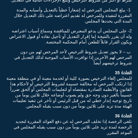
1- يبلغ المجلس المرخص له إشعاراً خطياً بالتعديل وأسبابه والمدة
المقررة لتنفيذه وللمرخص له تقديم اعتراضه على ذلك التعديل خلال
المدة التي يحددها المجلس.
2- على المجلس أن يدعو المعترض للمناقشة وسماع أسباب اعتراضه
وله أن يقرر بالنتيجة إما إقرار التعديل أو تأجيل نفاذه أو قبول الاعتراض
ويكون القرار قابلاً للطعن أمام المحكمة المختصة.
ب – لا يجوز تعديل شروط الترخيص لأحد المرخص لهم من دون
المرخص لهم الآخرين إذا توافرت الأسباب الموجبة لذلك التعديل في
شروط ترخيصهم أيضاً.
المادة 35
للمجلس إلغاء الترخيص بصورة كلية أو لخدمة معينة أو في منطقة معينة
إذا ارتكب المرخص له مخالفة جسيمة لشروط الترخيص أو لأحكام هذا
القانون والأنظمة الصادرة بمقتضاه أو لتعليمات المجلس أو ألحق ضرراً
جسيماً بالغير دون وجه حق ولم يصوب أوضاعه خلال ثلاثين يوما من
تاريخ توجيه إنذار خطي له من قبل الرئيس أو تأخر عن تنفيذ تعليمات
الهيئة مدة تزيد على ثلاثين يوماً من دون سبب يقبله المجلس.
المادة 36
تلغى الرخصة إذا تخلف المرخص له عن دفع العوائد المقررة لتجديد
الرخصة لمدة تزيد على ثلاثين يوماً من دون سبب يقبله المجلس في
الموعد المقرر.