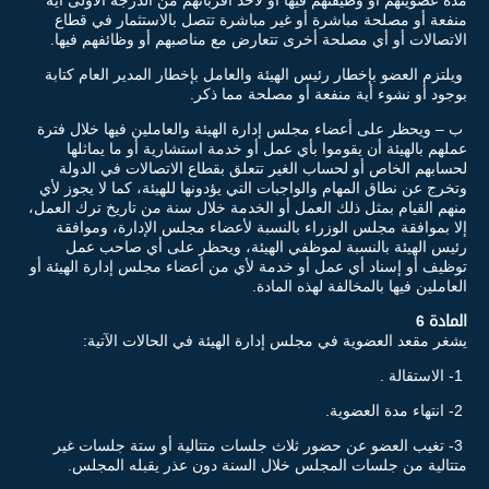
منفعة أو مصلحة مباشرة أو غير مباشرة تتصل بالاستثمار في قطاع
الاتصالات أو أي مصلحة أخرى تتعارض مع مناصبهم أو وظائفهم فيها.
ويلتزم العضو بإخطار رئيس الهيئة والعامل بإخطار المدير العام كتابة
بوجود أو نشوء أية منفعة أو مصلحة مما ذكر.
ب – ويحظر على أعضاء مجلس إدارة الهيئة والعاملين فيها خلال فترة
عملهم بالهيئة أن يقوموا بأي عمل أو خدمة استشارية أو ما يماثلها
لحسابهم الخاص أو لحساب الغير تتعلق بقطاع الاتصالات في الدولة
وتخرج عن نطاق المهام والواجبات التي يؤدونها للهيئة، كما لا يجوز لأي
منهم القيام بمثل ذلك العمل أو الخدمة خلال سنة من تاريخ ترك العمل،
إلا بموافقة مجلس الوزراء بالنسبة لأعضاء مجلس الإدارة، وموافقة
رئيس الهيئة بالنسبة لموظفي الهيئة، ويحظر على أي صاحب عمل
توظيف أو إسناد أي عمل أو خدمة لأي من أعضاء مجلس إدارة الهيئة أو
العاملين فيها بالمخالفة لهذه المادة.
المادة 6
يشغر مقعد العضوية في مجلس إدارة الهيئة في الحالات الآتية:
1- الاستقالة .
2- انتهاء مدة العضوية.
3- تغيب العضو عن حضور ثلاث جلسات متتالية أو ستة جلسات غير
متتالية من جلسات المجلس خلال السنة دون عذر يقبله المجلس.