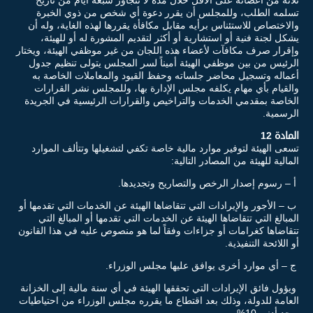
تسلمه الطلب، وللمجلس أن يقرر دعوة أي شخص من ذوي الخبرة
والاختصاص للاستئناس برأيه مقابل مكافأة يقررها لهذه الغاية، وله أن
يشكل لجنة فنية أو استشارية أو أكثر لتقديم المشورة له أو للهيئة،
وإقرار صرف مكافآت لأعضاء هذه اللجان من غير موظفي الهيئة، ويختار
الرئيس من بين موظفي الهيئة أميناً لسر المجلس يتولى تنظيم جدول
أعماله وتسجيل محاضر جلساته وحفظ القيود والمعاملات الخاصة به
والقيام بأي مهام يكلفه مجلس الإدارة بها، وللمجلس نشر القرارات
الخاصة بمقدمي الخدمات والتراخيص والقرارات الرئيسية في الجريدة
الرسمية.
المادة 12
تسعى الهيئة لتوفير موارد مالية خاصة تكفي لتشغيلها وتتألف الموارد
المالية للهيئة من المصادر التالية:
أ – رسوم إصدار الرخص والتصاريح وتجديدها.
ب – الأجور والإيرادات التي تتقاضاها الهيئة عن الخدمات التي تقدمها أو
المبالغ التي تتقاضاها الهيئة عن الخدمات التي تقدمها أو المبالغ التي
تتقاضاها كغرامات أو جزاءات وفقاً لما هو منصوص عليه في هذا القانون
أو اللائحة التنفيذية.
ج – أي موارد أخرى يوافق عليها مجلس الوزراء.
ويؤول فائق الإيرادات التي تحققها الهيئة في أي سنة مالية إلى الخزانة
العامة للدولة، وذلك بعد اقتطاع ما يقرره مجلس الوزراء من احتياطيات
وبحد أدنى 10%.