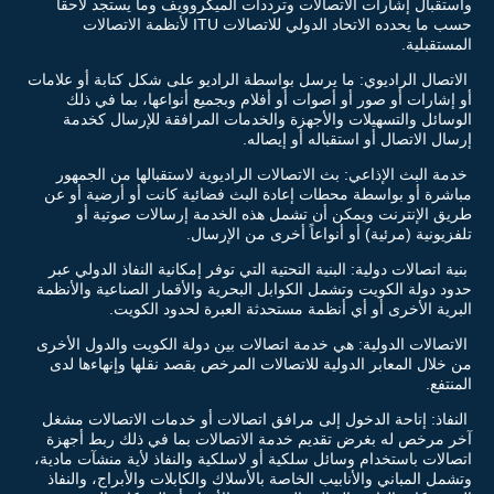
واستقبال إشارات الاتصالات وترددات الميكروويف وما يستجد لاحقاً
حسب ما يحدده الاتحاد الدولي للاتصالات ITU لأنظمة الاتصالات
المستقبلية.
الاتصال الراديوي: ما يرسل بواسطة الراديو على شكل كتابة أو علامات
أو إشارات أو صور أو أصوات أو أفلام وبجميع أنواعها، بما في ذلك
الوسائل والتسهيلات والأجهزة والخدمات المرافقة للإرسال كخدمة
إرسال الاتصال أو استقباله أو إيصاله.
خدمة البث الإذاعي: بث الاتصالات الراديوية لاستقبالها من الجمهور
مباشرة أو بواسطة محطات إعادة البث فضائية كانت أو أرضية أو عن
طريق الإنترنت ويمكن أن تشمل هذه الخدمة إرسالات صوتية أو
تلفزيونية (مرئية) أو أنواعاً أخرى من الإرسال.
بنية اتصالات دولية: البنية التحتية التي توفر إمكانية النفاذ الدولي عبر
حدود دولة الكويت وتشمل الكوابل البحرية والأقمار الصناعية والأنظمة
البرية الأخرى أو أي أنظمة مستحدثة العبرة لحدود الكويت.
الاتصالات الدولية: هي خدمة اتصالات بين دولة الكويت والدول الأخرى
من خلال المعابر الدولية للاتصالات المرخص بقصد نقلها وإنهاءها لدى
المنتفع.
النفاذ: إتاحة الدخول إلى مرافق اتصالات أو خدمات الاتصالات مشغل
آخر مرخص له بغرض تقديم خدمة الاتصالات بما في ذلك ربط أجهزة
اتصالات باستخدام وسائل سلكية أو لاسلكية والنفاذ لأية منشآت مادية،
وتشمل المباني والأنابيب الخاصة بالأسلاك والكابلات والأبراج، والنفاذ