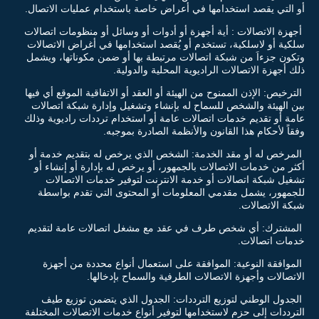
أو التي يقصد استخدامها في أعراض خاصة باستخدام عمليات الاتصال.
أجهزة الاتصالات : أية أجهزة أو أدوات أو وسائل أو منظومات اتصالات
سلكية أو لاسلكية، تستخدم أو يُقصد استخدامها في أغراض الاتصالات
وتكون جزءاَ من شبكة اتصالات مرتبطة بها أو ضمن مكوناتها، ويشمل
ذلك أجهزة الاتصالات الراديوية المحلية والدولية.
الترخيص: الإذن الممنوح من الهيئة أو العقد أو الاتفاقية الموقع أي فيها
بين الهيئة والشخص للسماح له بإنشاء وتشغيل وإدارة شبكة اتصالات
عامة أو تقديم خدمات اتصالات عامة أو استخدام ترددات راديوية وذلك
وفقاً لأحكام هذا القانون والأنظمة الصادرة بموجبه.
المرخص له أو مقد الخدمة: الشخص الذي يرخص له بتقديم خدمة أو
أكثر من خدمات الاتصالات بالجمهور، أو يرخص له بإدارة أو إنشاء أو
تشغيل شبكة اتصالات أو خدمة الانترنت لتوفير خدمات الاتصالات
للجمهور، يشمل مقدمي المعلومات أو المحتوى التي تقدم بواسطة
شبكة الاتصالات.
المشترك: أي شخص طرف في عقد مع مشغل اتصالات عامة لتقديم
خدمات اتصالات.
الموافقة النوعية: الموافقة على استعمال أنواع محددة من أجهزة
الاتصالات وأجهزة الاتصالات الطرفية والسماح بإدخالها.
الجدول الوطني لتوزيع الترددات: الجدول الذي يتضمن توزيع طيف
الترددات إلى حزم لاستخدامها لتوفير أنواع خدمات الاتصالات المختلفة