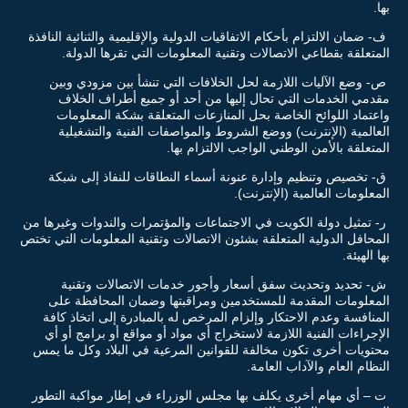
بها.
ف- ضمان الالتزام بأحكام الاتفاقيات الدولية والإقليمية والثنائية النافذة
المتعلقة بقطاعي الاتصالات وتقنية المعلومات التي تقرها الدولة.
ص- وضع الآليات اللازمة لحل الخلافات التي تنشأ بين مزودي وبين
مقدمي الخدمات التي تحال إليها من أحد أو جميع أطراف الخلاف
واعتماد اللوائح الخاصة بحل المنازعات المتعلقة بشكة المعلومات
العالمية (الإنترنت) ووضع الشروط والمواصفات الفنية والتشغيلية
المتعلقة بالأمن الوطني الواجب الالتزام بها.
ق- تخصيص وتنظيم وإدارة عنونة أسماء النطاقات للنفاذ إلى شبكة
المعلومات العالمية (الإنترنت).
ر- تمثيل دولة الكويت في الاجتماعات والمؤتمرات والندوات وغيرها من
المحافل الدولية المتعلقة بشئون الاتصالات وتقنية المعلومات التي تختص
بها الهيئة.
ش- تحديد وتحديث سفق أسعار وأجور خدمات الاتصالات وتقنية
المعلومات المقدمة للمستخدمين ومراقبتها وضمان المحافظة على
المنافسة وعدم الاحتكار وإلزام المرخص له بالمبادرة إلى اتخاذ كافة
الإجراءات الفنية اللازمة لاستخراج أي مواد أو مواقع أو برامج أو أي
محتويات أخرى تكون مخالفة للقوانين المرعية في البلاد وكل ما يمس
النظام العام والآداب العامة.
ت – أي مهام أخرى يكلف بها مجلس الوزراء في إطار مواكبة التطور