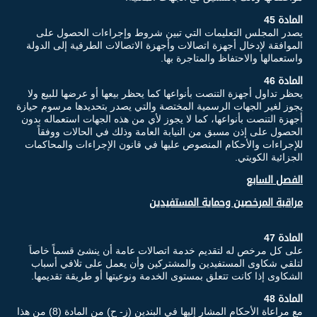
المادة 45
يصدر المجلس التعليمات التي تبين شروط وإجراءات الحصول على
الموافقة لإدخال أجهزة اتصالات وأجهزة الاتصالات الطرفية إلى الدولة
واستعمالها والاحتفاظ والمتاجرة بها.
المادة 46
يحظر تداول أجهزة التنصت بأنواعها كما يحظر بيعها أو عرضها للبيع ولا
يجوز لغير الجهات الرسمية المختصة والتي يصدر بتحديدها مرسوم حيازة
أجهزة التنصت بأنواعها، كما لا يجوز لأي من هذه الجهات استعماله بدون
الحصول على إذن مسبق من النيابة العامة وذلك في الحالات ووفقاً
للإجراءات والأحكام المنصوص عليها في قانون الإجراءات والمحاكمات
الجزائية الكويتي.
الفصل السابع
مراقبة المرخصين وحماية المستفيدين
المادة 47
على كل مرخص له لتقديم خدمة اتصالات عامة أن ينشئ قسماً خاصاَ
لتلقي شكاوى المستفيدين والمشتركين وأن يعمل على تلافي أسباب
الشكاوى إذا كانت تتعلق بمستوى الخدمة ونوعيتها أو طريقة تقديمها.
المادة 48
مع مراعاة الأحكام المشار إليها في البندين (ز- ح) من المادة (8) من هذا