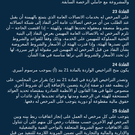
والمشروعة مع حاملي الرخصة السابقة.
المادة 23
على المرخص له بخدمات الاتصالات العامة الذي يتمتع بالهيمنة أن يقبل
عند الطلب من أي مرخص اتصالات عامة آخر النفاذ إلى شبكة اتصالاته
بشروط منصفة ومعقولة تحددها الهيئة، وللهيئة – إذا اقتضت الحاجة – أن
تلزم المرخص له بالاتصالات العامة المهيمن بعرض النفاذ إلى البنية
التحتية المملوكة للمهيمن على الخدمة، وذلك وفقاً للقواعد والشروط
التي تصدرها الهيئة، وإذا قدرت الهيئة أن الأسعار والشروط المعروضة
بشأن النفاذ من قبل المرخص له المهيمن غير مقبولة أو غير مبررة، لها
أن تحدد الأسعار والشروط التي تراها مناسبة في هذا الشأن.
المادة 24
يكون منح التراخيص الواردة بالمادة 21 بند (أ) بموجب مرسوم أميري.
وتصدر التراخيص الواردة في المادة 21 بند (ج) بقرار من المجلس، على
أن ينظمه عقد ذو صفة إدارية يتضمن بالإضافة إلى أي شروط أخرى
منصوص عليها في هذا القانون أو الأنظمة الصادرة بمقتضاه تحديد العوائد
المستحقة للهيئة عن الرخصة ومدتها وعوائد تجديدها وأي عائدات أو
حقوق مالية مقطوعة أو دورية يتوجب على المرخص له دفعها.
المادة 25
يتوجب على كل مرخص له العمل على إنجاز اتفاقيات ربط بينه وبين
المرخص لهم الآخرين حسب متطلبات رخص كل منهم على أن تتناول
تلك الاتفاقيات جميع الشروط المتعلقة بالنواحي الفنية والتشغيلية
والإدارية والمالية والتجارية التي تضمن المرونة اللازمة للتنفيذ من قبل