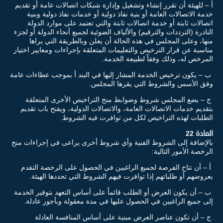
أ – للهيئة أن تقرر إنشاء وتشغيل وإدارة شبكات اتصالات عامة أو تقديم
خدمة الاتصالات العامة أو بنية نفاذ دولية أو خدمات نفاذ دولية وبنية
اتصالات ثابتة أو خدمة اتصالات ثابتة والتي تعتمد على موارد الدولة
النادرة (الترددات والترقيم) والألياف الضوئية لجميع أنحاء الدولة أو لجزء
منها، وعلى المجلس في هذه الحالة أن يعلن وبالطريقة التي يراها
مناسبة عن قرار الترخيص والتعليمات المتعلقة بإجراءات ومعايير اختيار
المرخص له، وذلك وفقاً لطبيعة الخدمة.
ب – يكون ترخيص الخدمة المشار إليها في البند أ بموجب عطاءات عامة
وفق الأسس والشروط التي يقرها المجلس.
ج – يضع المجلس شروط وضوابط منح التراخيص الأخرى المتعلقة
بتقديم خدمات الاتصالات العامة، والاتصالات الدولية، ويفتح باب تقديم
الطلبات لهذه التراخيص لكل من توافرت فيه الشروط.
المادة 22
بالإضافة إلى الشروط الفنية وأي شروط أخرى يراعى في إجراءات منح
الرخصة الأمور التالية:
أ – أن تتاح الفرصة لجميع الراغبين في الحصول على الرخصة التقدم
بعروضهم أو طلباتهم إذا توافرت فيهم الشروط التي تحددها الهيئة.
ب – أن يكون العرض أو الطلب قائماً على أساس التعهد بتوفير الخدمة
إلى جميع الراغبين في الحصول عليها في مدة معقولة وبأجور عادلة.
ج – أن تكون عناصر العرض مبنية على أساس المنافسة العادلة