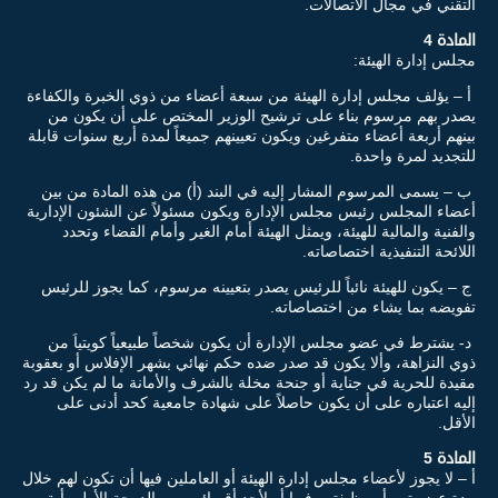
التقني في مجال الاتصالات.
المادة 4
مجلس إدارة الهيئة:
أ – يؤلف مجلس إدارة الهيئة من سبعة أعضاء من ذوي الخبرة والكفاءة
يصدر بهم مرسوم بناء على ترشيح الوزير المختص على أن يكون من
بينهم أربعة أعضاء متفرغين ويكون تعيينهم جميعاً لمدة أربع سنوات قابلة
للتجديد لمرة واحدة.
ب – يسمى المرسوم المشار إليه في البند (أ) من هذه المادة من بين
أعضاء المجلس رئيس مجلس الإدارة ويكون مسئولاً عن الشئون الإدارية
والفنية والمالية للهيئة، ويمثل الهيئة أمام الغير وأمام القضاء وتحدد
اللائحة التنفيذية اختصاصاته.
ج – يكون للهيئة نائباً للرئيس يصدر بتعيينه مرسوم، كما يجوز للرئيس
تفويضه بما يشاء من اختصاصاته.
د- يشترط في عضو مجلس الإدارة أن يكون شخصاً طبيعياً كويتياَ من
ذوي النزاهة، وألا يكون قد صدر ضده حكم نهائي بشهر الإفلاس أو بعقوبة
مقيدة للحرية في جناية أو جنحة مخلة بالشرف والأمانة ما لم يكن قد رد
إليه اعتباره على أن يكون حاصلاً على شهادة جامعية كحد أدنى على
الأقل.
المادة 5
أ – لا يجوز لأعضاء مجلس إدارة الهيئة أو العاملين فيها أن تكون لهم خلال
مدة عضويتهم أو وظيفتهم فيها أو لأحد أقربائهم من الدرجة الأولى أية