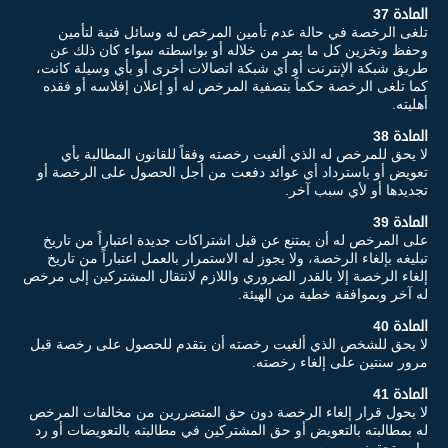
المادة 37
تلغى الرخصة في حالة عدم تأمين المرخص له وسائل فنية لتأمين
وحفظ وتخزين كل ما يمر من خلاله أو بواسطته سواء كان ذلك عن
طريق شبكة الإنترنت أو أي شبكة اتصالات أخرى أو بأي وسيلة كانت،
كما تلغى الرخصة حكماً بتصفية المرخص له أو إعلان إفلاسه أو فقده
أهليته.
المادة 38
لا يحق للمرخص له الذي ألغيت رخصته وفقاً للقانون المطالبة بأي
تعويض أو باسترداد أي عوائد دفعت من أجل الحصول على الرخصة أو
تجديدها أو لأي سبب آخر.
المادة 39
على المرخص له أن يمتنع عن قبل اشتراكات جديدة اعتباراً من تاريخ
تبليغه بإلغاء الرخصة، ولا يجوز له الاستمرار بالعمل اعتباراً من تاريخ
إلغاء الرخصة إلا بالقدر الضروري واللازم لانتقال المشتركين إلى مرخص
له آخر وبموافقة خطية من الهيئة.
المادة 40
لا يحق للشخص الذي ألغيت رخصته أن يتقدم للحصول على رخصة قبل
مرور سنتين على إلغاء رخصته.
المادة 41
لا يحول قرار إلغاء الرخصة دون حق المتضررين من مخالفات المرخص
له بمطالبته بالتعويض أو حق المشتركين في مطالبته بالتعويضات أو رد
ما يستحقونه من رسوم.