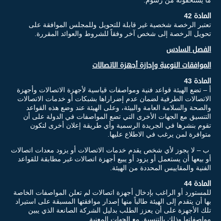
المادة 42
تعتبر الرخصة شخصية غير قابلة للتحويل وللمجلس الموافقة على
تحويل الرخصة إلى شخص آخر وفقاً للشروط والعوائد المقررة.
الفصل السادس
الموافقات النوعية وإجازة أجهزة الاتصالات
المادة 43
أ – تضع الهيئة قواعد فنية ومواصفات قياسية لأجهزة الاتصالات وأجهزة
الاتصالات الطرفية لضمان عدم إضراراها بشبكات أو خدمات الاتصالات
والصحة والسلامة العامة والبيئة، وعلى الهيئة عند وضع هذه القواعد
التنسيق مع الجهات الأخرى التي تضع المواصفات في الدولة على أن
تقوم بنشرها في الجريدة الرسمية وأي طريقة إعلان أخرى لتكون
متوافرة لمن يرغب في الاطلاع عليها.
ب – لا يجوز لأي شخص يقدم خدمات الاتصالات أو يزود معدات اتصالات
أو بيعها أن يستعمل أو يزود أو يبيع أجهزة اتصالات غير مطابقة للقواعد
الفنية والمقاييس المحددة من الهيئة.
المادة 44
للمستورد أو الراغب بإدخال أجهزة اتصالات لم تعلن المواصفات الخاصة
بها أن يتقدم إلى الهيئة طالباً منها إصدار موافقتها المسبقة على استيراد
تلك الأجهزة على أن يعزز الطلب بدليل الشركة الصانعة الذي يبين
مواصفاتها وذلك بالتنسيق مع الجهات المعنية.